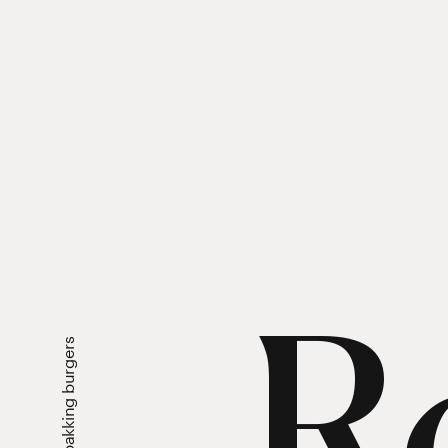
R
Verpakking burgers